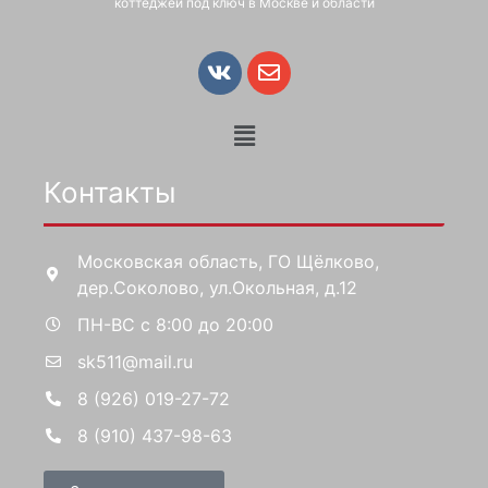
коттеджей под ключ в Москве и области
Контакты
Московская область, ГО Щёлково,
дер.Соколово, ул.Окольная, д.12
ПН-ВС с 8:00 до 20:00
sk511@mail.ru
8 (926) 019-27-72
8 (910) 437-98-63