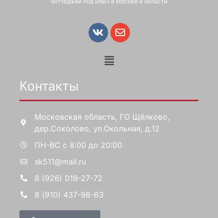
коттеджей под ключ в Москве и области
Контакты
Московская область, ГО Щёлково,
дер.Соколово, ул.Окольная, д.12
ПН-ВС с 8:00 до 20:00
sk511@mail.ru
8 (926) 019-27-72
8 (910) 437-98-63