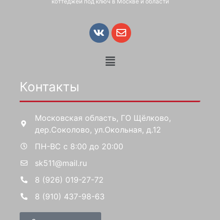
коттеджей под ключ в Москве и области
Контакты
Московская область, ГО Щёлково,
дер.Соколово, ул.Окольная, д.12
ПН-ВС с 8:00 до 20:00
sk511@mail.ru
8 (926) 019-27-72
8 (910) 437-98-63