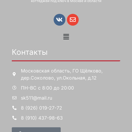
коттеджей под ключ в Москве и области
Контакты
Московская область, ГО Щёлково,
дер.Соколово, ул.Окольная, д.12
ПН-ВС с 8:00 до 20:00
sk511@mail.ru
8 (926) 019-27-72
8 (910) 437-98-63