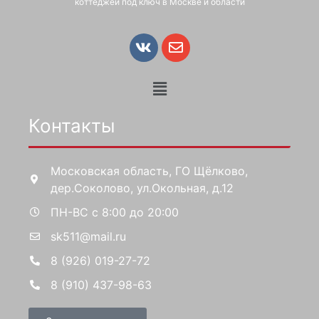
коттеджей под ключ в Москве и области
Контакты
Московская область, ГО Щёлково,
дер.Соколово, ул.Окольная, д.12
ПН-ВС с 8:00 до 20:00
sk511@mail.ru
8 (926) 019-27-72
8 (910) 437-98-63