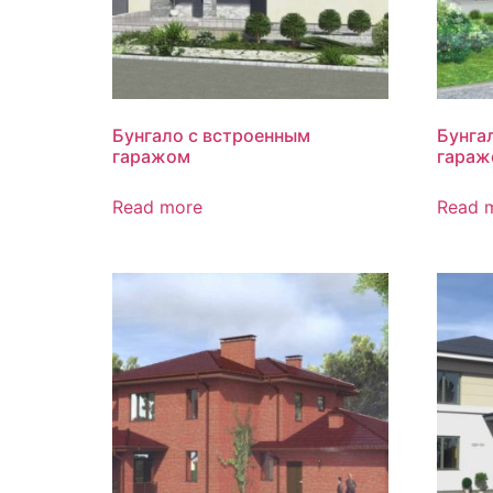
Бунгало с встроенным
Бунга
гаражом
гараж
Read more
Read 