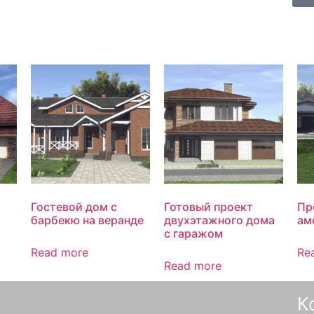
Гостевой дом с
Готовый проект
Пр
барбекю на веранде
двухэтажного дома
ам
с гаражом
Read more
Re
Read more
К