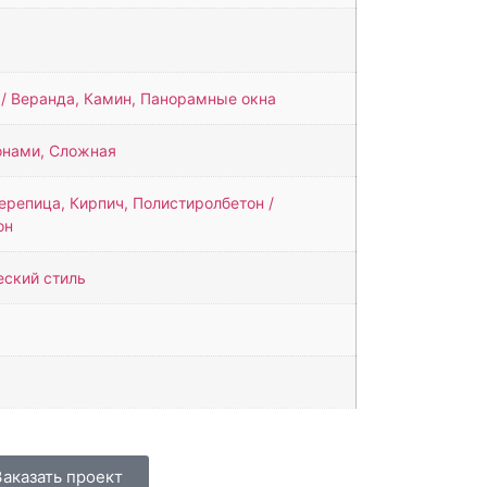
 / Веранда, Камин, Панорамные окна
онами, Сложная
ерепица, Кирпич, Полистиролбетон /
он
еский стиль
Заказать проект