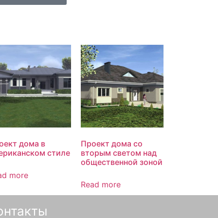
оект дома в
Проект дома со
ериканском стиле
вторым светом над
общественной зоной
ad more
Read more
онтакты