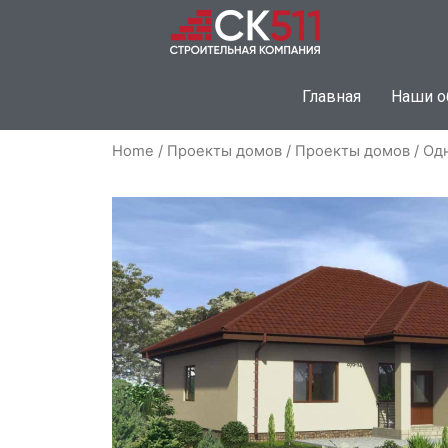
Главная
Наши о
Home
/
Проекты домов
/
Проекты домов
/ Од