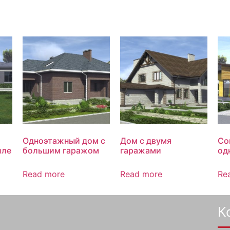
Одноэтажный дом с
Дом с двумя
Со
иле
большим гаражом
гаражами
од
Read more
Read more
Re
К