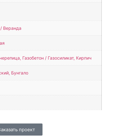
 / Веранда
ая
ерепица, Газобетон / Газосиликат, Кирпич
ский, Бунгало
Заказать проект