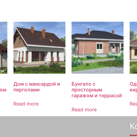
Дом с мансардой и
Бунгало с
Од
жом
перголами
просторным
ки
гаражом и террасой
Read more
Re
Read more
К