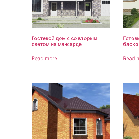
Гостевой дом с со вторым
Готов
светом на мансарде
блоко
Read more
Read 