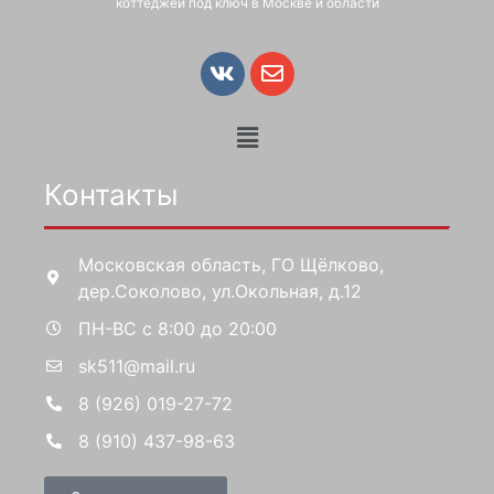
коттеджей под ключ в Москве и области
Контакты
Московская область, ГО Щёлково,
дер.Соколово, ул.Окольная, д.12
ПН-ВС с 8:00 до 20:00
sk511@mail.ru
8 (926) 019-27-72
8 (910) 437-98-63