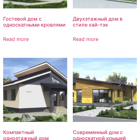
Гостевой дом с
Двухэтажный дом в
односкатными кровлями
стиле хай-тэк
Read more
Read more
Компактный
Современный дом с
одноэтажный дом
односкатной крышей