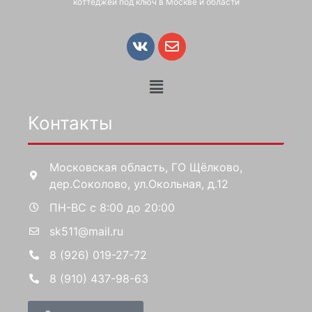
коттеджей под ключ в Москве и области
Контакты
Московская область, ГО Щёлково,
дер.Соколово, ул.Окольная, д.12
ПН-ВС с 8:00 до 20:00
sk511@mail.ru
8 (926) 019-27-72
8 (910) 437-98-63