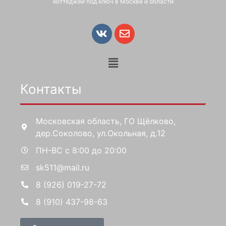
коттеджей под ключ в Москве и области
Контакты
Московская область, ГО Щёлково,
дер.Соколово, ул.Окольная, д.12
ПН-ВС с 8:00 до 20:00
sk511@mail.ru
8 (926) 019-27-72
8 (910) 437-98-63