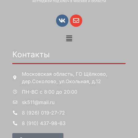
коттеджей под ключ в Москве и области
Контакты
Московская область, ГО Щёлково,
дер.Соколово, ул.Окольная, д.12
ПН-ВС с 8:00 до 20:00
sk511@mail.ru
8 (926) 019-27-72
8 (910) 437-98-63