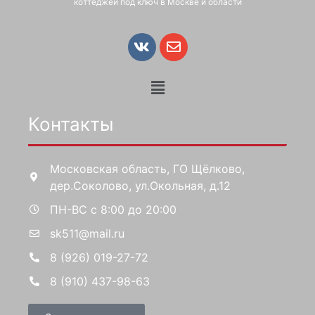
коттеджей под ключ в Москве и области
Контакты
Московская область, ГО Щёлково,
дер.Соколово, ул.Окольная, д.12
ПН-ВС с 8:00 до 20:00
sk511@mail.ru
8 (926) 019-27-72
8 (910) 437-98-63