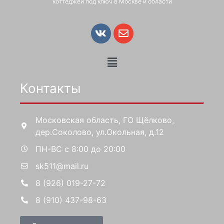
коттеджей под ключ в Москве и области
Контакты
Московская область, ГО Щёлково,
дер.Соколово, ул.Окольная, д.12
ПН-ВС с 8:00 до 20:00
sk511@mail.ru
8 (926) 019-27-72
8 (910) 437-98-63