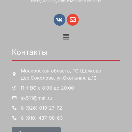
коттеджей под ключ в Москве и области
Контакты
Московская область, ГО Щёлково,
дер.Соколово, ул.Окольная, д.12
ПН-ВС с 8:00 до 20:00
sk511@mail.ru
8 (926) 019-27-72
8 (910) 437-98-63