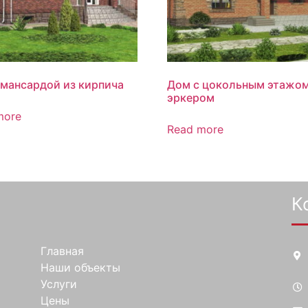
 мансардой из кирпича
Дом с цокольным этажом
эркером
more
Read more
К
Главная
Наши объекты
Услуги
Цены