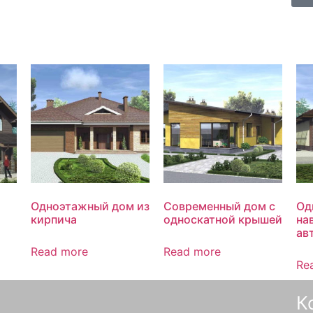
Одноэтажный дом из
Современный дом с
Од
кирпича
односкатной крышей
на
ав
Read more
Read more
Re
К