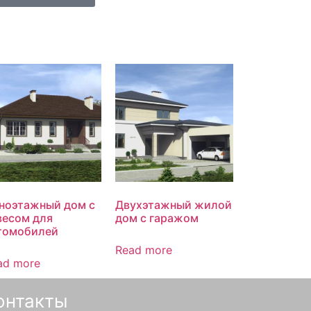
ноэтажный дом с
Двухэтажный жилой
весом для
дом с гаражом
томобилей
Read more
ad more
онтакты