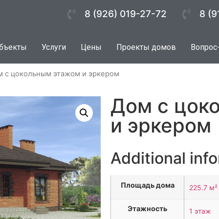
8 (926) 019-27-72
8 (9
бъекты
Услуги
Цены
Проекты домов
Вопрос
м с цокольным этажом и эркером
Дом с цок
и эркером
Additional inf
Площадь дома
225.7 м²
Этажность
1 этаж