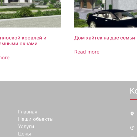
 плоской кровлей и
Дом хайтек на две семьи
амными окнами
Read more
more
К
Главная
Наши объекты
Услуги
Цены