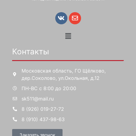
Контакты
Московская область, ГО Щёлково,
дер.Соколово, ул.Окольная, д.12
ПН-ВС с 8:00 до 20:00
sk511@mail.ru
8 (926) 019-27-72
8 (910) 437-98-63
Заказать звонок