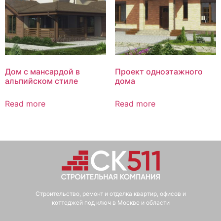
Дом с мансардой в
Проект одноэтажного
альпийском стиле
дома
Read more
Read more
Строительство, ремонт и отделка квартир, офисов и
коттеджей под ключ в Москве и области